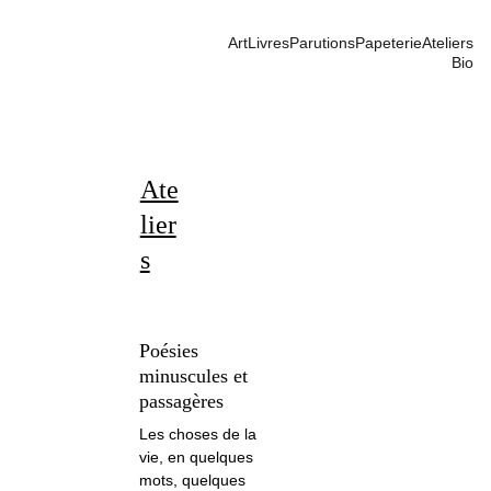
Art
Livres
Parutions
Papeterie
Ateliers
Bio
Ate
lier
s
Poésies 
minuscules et 
passagères
Les choses de la 
vie, en quelques 
mots, quelques 